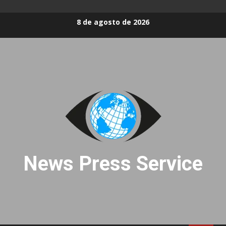
Skip
8 de agosto de 2026
to
content
News Press Service