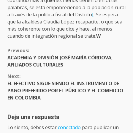
cobrando más a quienes menos tienen o en otras
palabras, se está empobreciendo a la población rural
a través de la política fiscal del Distrito
[
. Se espera
que la alcaldesa Claudia López recapacite, o que sea
más coherente con lo que dice y hace, al menos
cuando de integración regional se trate.
W
CONTINUE
Previous:
READING
ACADEMIA Y DIVISIÓN JOSÉ MARÍA CÓRDOVA,
AFILIADOS CULTURALES
Next:
EL EFECTIVO SIGUE SIENDO EL INSTRUMENTO DE
PAGO PREFERIDO POR EL PÚBLICO Y EL COMERCIO
EN COLOMBIA
Deja una respuesta
Lo siento, debes estar
conectado
para publicar un