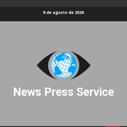
Skip
8 de agosto de 2026
to
content
News Press Service