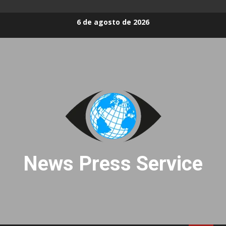
Skip
6 de agosto de 2026
to
content
News Press Service