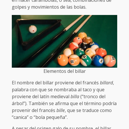
en hacer carambolas, o sea, combinaciones de
golpes y movimientos de las bolas.
Elementos del billar
El nombre del billar proviene del francés
billard
,
palabra con que se nombraba al taco y que
proviene del latín medieval
billa
(“tronco del
árbol”). También se afirma que el término podría
provenir del francés
bille
, que se traduce como
“canica” o “bola pequeña”.
A pesar del origen galo de su nombre, el billar