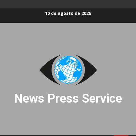
Skip
10 de agosto de 2026
to
content
News Press Service