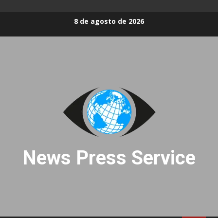
Skip
8 de agosto de 2026
to
content
News Press Service