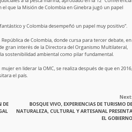
udiciales a la pesca marina, aprobado en la 12ª Conferencia
n el que la Misión de Colombia en Ginebra jugó un papel
 fantástico y Colombia desempeñó un papel muy positivo”.
a República de Colombia, donde cursa para tercer debate, en
e gran interés de la Directora del Organismo Multilateral,
 la sostenibilidad ambiental como pilar fundamental.
a mujer en liderar la OMC, se realiza después de que en 2016
tara el país.
Next
N DE
BOSQUE VIVO, EXPERIENCIAS DE TURISMO D
GAL
NATURALEZA, CULTURAL Y ARTESANAL PRESENT
EL GOBIERN