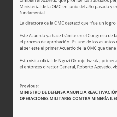
también el Acuerdo que prohíbe los subsidios perj
Ministerial de la OMC en junio del año pasado y e
fundamental.
La directora de la OMC destacó que “fue un logro
Este Acuerdo ya hace trámite en el Congreso de l
el proceso de aprobación. Es uno de los asuntos d
al ser este el primer Acuerdo de la OMC que tiene
Esta visita oficial de Ngozi Okonjo-Iweala, primer
el entonces director General, Roberto Azevedo, visi
CONTINUE
Previous:
READING
MINISTRO DE DEFENSA ANUNCIA REACTIVACIÓ
OPERACIONES MILITARES CONTRA MINERÍA ILE