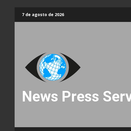
Skip
7 de agosto de 2026
to
content
News Press Serv