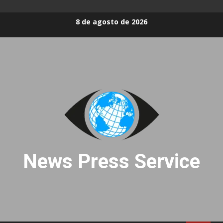
Skip
8 de agosto de 2026
to
content
News Press Service