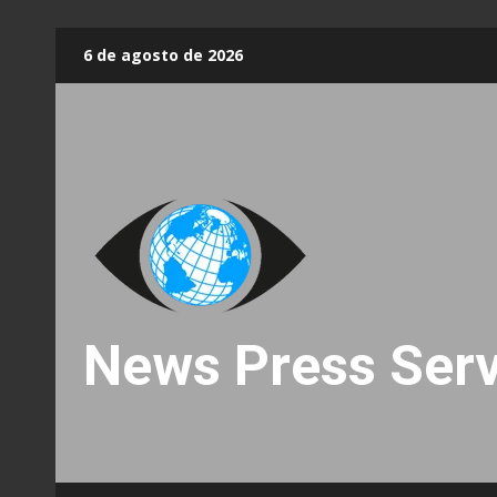
Skip
6 de agosto de 2026
to
content
News Press Serv