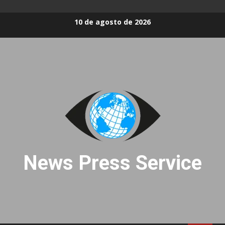
Skip
10 de agosto de 2026
to
content
News Press Service