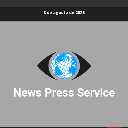
Skip
8 de agosto de 2026
to
content
News Press Service