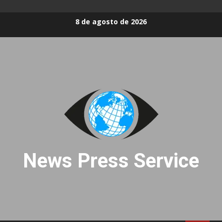
Skip
8 de agosto de 2026
to
content
News Press Service