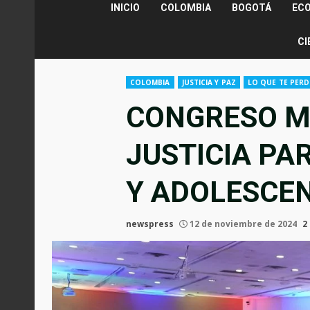
INICIO
COLOMBIA
BOGOTÁ
EC
CI
COLOMBIA
JUSTICIA Y PAZ
LO QUE TE PERD
CONGRESO M
JUSTICIA PA
Y ADOLESCE
newspress
12 de noviembre de 2024
2