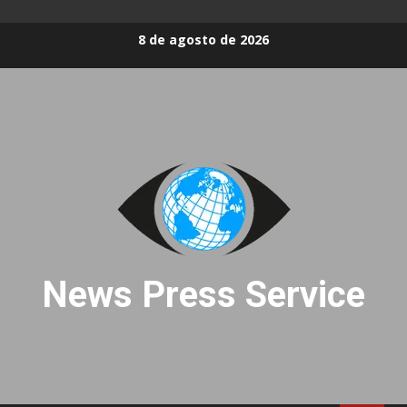
Skip
8 de agosto de 2026
to
content
News Press Service