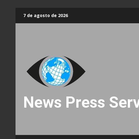
Skip
7 de agosto de 2026
to
content
News Press Serv