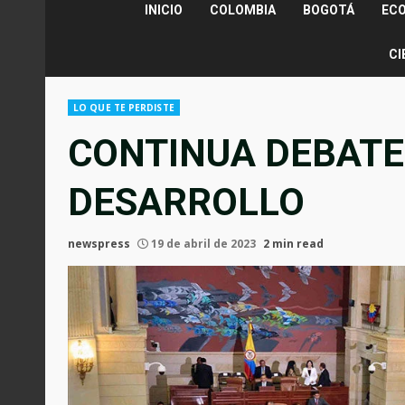
INICIO
COLOMBIA
BOGOTÁ
EC
CI
LO QUE TE PERDISTE
CONTINUA DEBATE
DESARROLLO
newspress
19 de abril de 2023
2 min read