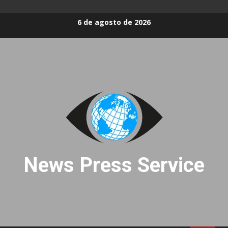
Skip
6 de agosto de 2026
to
content
News Press Service