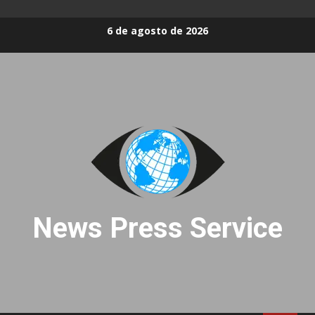
Skip
6 de agosto de 2026
to
content
News Press Service