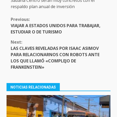
Sabana Centro serán muy concretos con el
respaldo plan anual de inversión
CONTINUE
Previous:
READING
VIAJAR A ESTADOS UNIDOS PARA TRABAJAR,
ESTUDIAR O DE TURISMO
Next:
LAS CLAVES REVELADAS POR ISAAC ASIMOV
PARA RELACIONARNOS CON ROBOTS ANTE
LOS QUE LLAMÓ «COMPLEJO DE
FRANKENSTEIN»
NOTICIAS RELACIONADAS