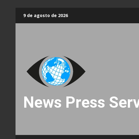
Skip
9 de agosto de 2026
to
content
News Press Serv