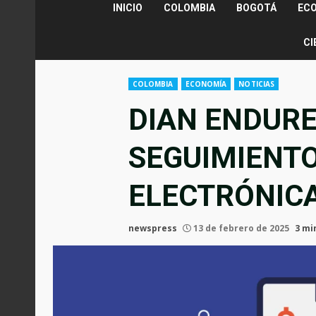
INICIO
COLOMBIA
BOGOTÁ
EC
CI
COLOMBIA
ECONOMÍA
NOTICIAS
DIAN ENDURE
SEGUIMIENTO
ELECTRÓNIC
newspress
13 de febrero de 2025
3 mi