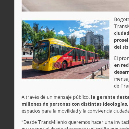
Bogotá
TransM
ciudad
prosel
del si
El pro
en red
desarr
mensaj
de Tra
A través de un mensaje público,
la gerente desta
millones de personas con distintas ideologías,
espacios para la movilidad y la convivencia ciudad
“Desde TransMilenio queremos hacer una invitac
muy especial desde el respeto y el cariño que tod