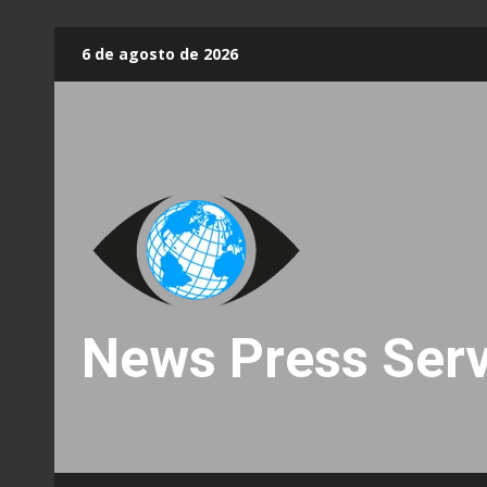
Skip
6 de agosto de 2026
to
content
News Press Serv