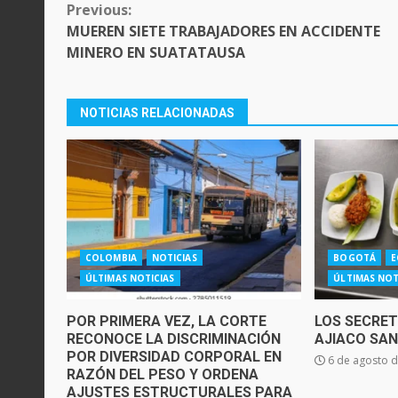
CONTINUE
Previous:
READING
MUEREN SIETE TRABAJADORES EN ACCIDENTE
MINERO EN SUATATAUSA
NOTICIAS RELACIONADAS
COLOMBIA
NOTICIAS
BOGOTÁ
E
ÚLTIMAS NOTICIAS
ÚLTIMAS NOT
POR PRIMERA VEZ, LA CORTE
LOS SECRE
RECONOCE LA DISCRIMINACIÓN
AJIACO SA
POR DIVERSIDAD CORPORAL EN
6 de agosto 
RAZÓN DEL PESO Y ORDENA
AJUSTES ESTRUCTURALES PARA