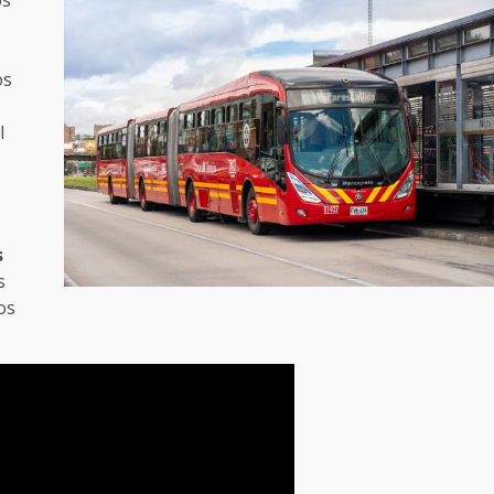
os
l
s
s
os