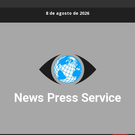
Skip
8 de agosto de 2026
to
content
News Press Service