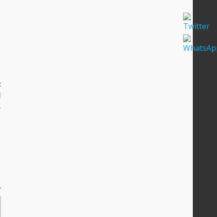
:
N
»