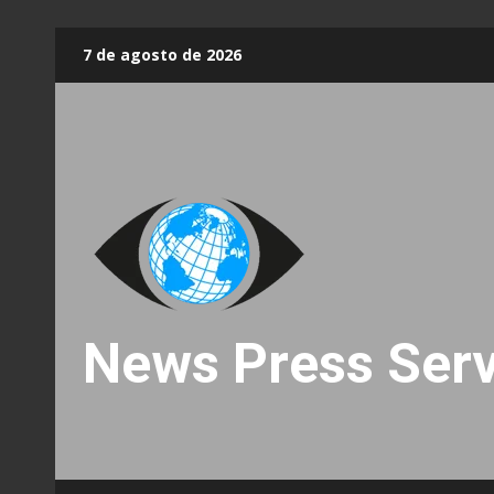
Skip
7 de agosto de 2026
to
content
News Press Serv