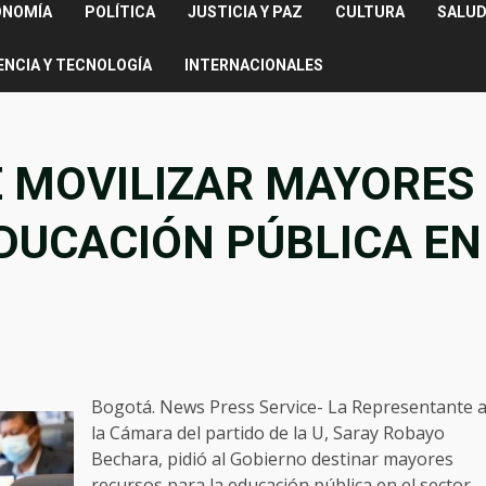
ONOMÍA
POLÍTICA
JUSTICIA Y PAZ
CULTURA
SALUD
ENCIA Y TECNOLOGÍA
INTERNACIONALES
E MOVILIZAR MAYORES
DUCACIÓN PÚBLICA EN
Bogotá. News Press Service- La Representante 
la Cámara del partido de la U, Saray Robayo
Bechara, pidió al Gobierno destinar mayores
recursos para la educación pública en el sector