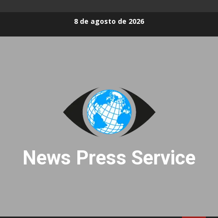
Skip
8 de agosto de 2026
to
content
News Press Service