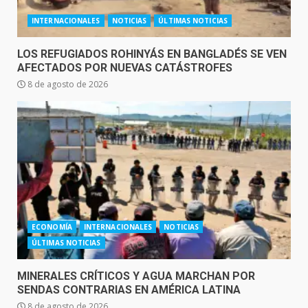
INTERNACIONALES
NOTICIAS
ÚLTIMAS NOTICIAS
LOS REFUGIADOS ROHINYÁS EN BANGLADÉS SE VEN
AFECTADOS POR NUEVAS CATÁSTROFES
8 de agosto de 2026
ECONOMÍA
INTERNACIONALES
NOTICIAS
ÚLTIMAS NOTICIAS
MINERALES CRÍTICOS Y AGUA MARCHAN POR
SENDAS CONTRARIAS EN AMÉRICA LATINA
8 de agosto de 2026