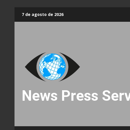
Skip
7 de agosto de 2026
to
content
News Press Serv