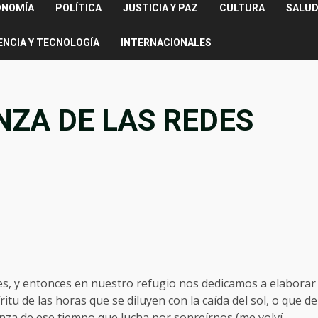
ONOMÍA
POLÍTICA
JUSTICIA Y PAZ
CULTURA
SALUD
ENCIA Y TECNOLOGÍA
INTERNACIONALES
NZA DE LAS REDES
lles, y entonces en nuestro refugio nos dedicamos a elaborar
ritu de las horas que se diluyen con la caída del sol, o que de
anza de ese tiempo que lucha por sonreírnos (me volví