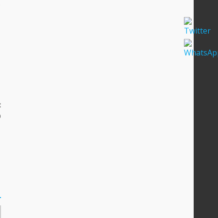
s
:
O