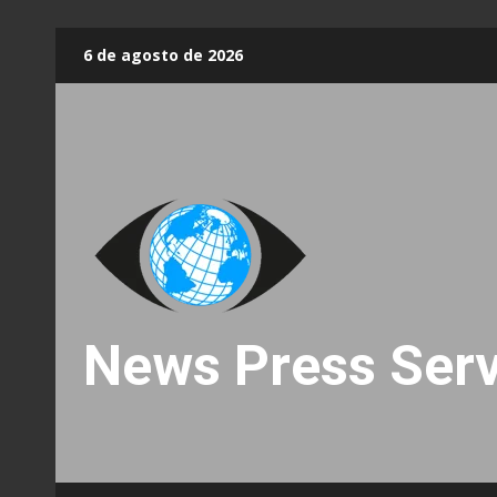
Skip
6 de agosto de 2026
to
content
News Press Serv