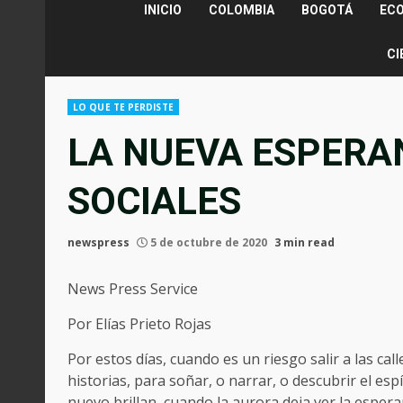
INICIO
COLOMBIA
BOGOTÁ
EC
CI
LO QUE TE PERDISTE
LA NUEVA ESPERA
SOCIALES
newspress
5 de octubre de 2020
3 min read
News Press Service
Por Elías Prieto Rojas
Por estos días, cuando es un riesgo salir a las ca
historias, para soñar, o narrar, o descubrir el espí
nuevo brillan, cuando la aurora deja ver la esper