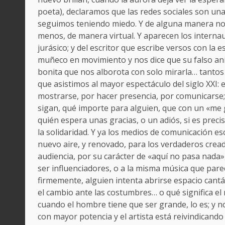
poeta), declaramos que las redes sociales son una
seguimos teniendo miedo. Y de alguna manera nos 
menos, de manera virtual. Y aparecen los interna
jurásico; y del escritor que escribe versos con la 
muñeco en movimiento y nos dice que su falso anima
bonita que nos alborota con solo mirarla… tantos
que asistimos al mayor espectáculo del siglo XXI:
mostrarse, por hacer presencia, por comunicarse; 
sigan, qué importe para alguien, que con un «me 
quién espera unas gracias, o un adiós, si es preci
la solidaridad. Y ya los medios de comunicación esc
nuevo aire, y renovado, para los verdaderos creado
audiencia, por su carácter de «aquí no pasa nada
ser influenciadores, o a la misma música que pare
firmemente, alguien intenta abrirse espacio cantá
el cambio ante las costumbres… o qué significa e
cuando el hombre tiene que ser grande, lo es; y n
con mayor potencia y el artista está reivindicando