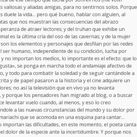
s valiosas y aliadas amigas, para no sentirnos solos. Porque
duele la vida… pero qué bueno, hablar con alguien, al
utas que nos muestran las consecuencias del abrazo
esperanza de atraer lectores; y del truhan que exhibe un
l es la última cría del oso de las cavernas; y de la mujer
 son los elementos y personajes que desfilan por las redes
 el ser humano, independiente de su condición, lucha por
y no importan los medios, lo importante es el efecto: que lo
gusta», se ponga en marcha todo el andamiaje afectivo de
so, y todo para combatir la soledad y de seguir cantándole a
rita y de papel pasaron a la historia y el cine adquiere un
res; no así la televisión que en vivo ya no levanta
», y porque los pensadores han migrado al blog, o a buscar
ce levantar vuelo cuando, al menos, y eso lo creo
ndole a las nuevas circunstancias del mundo y su dolor por
l mariachi que se acomoda en una esquina para cantar…
o importan las dificultades, en este momento, el poeta canta
 el dolor de la especie ante la incertidumbre. Y porque nos