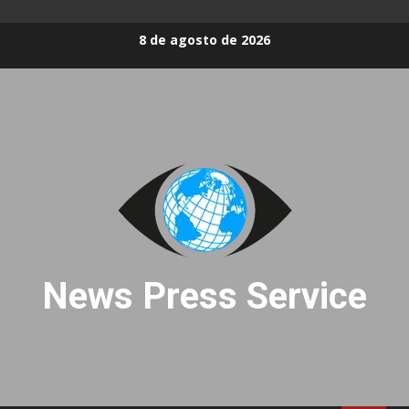
Skip
8 de agosto de 2026
to
content
News Press Service