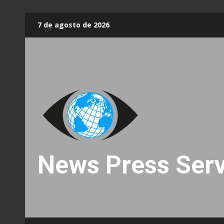
Skip
7 de agosto de 2026
to
content
News Press Serv