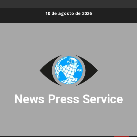
Skip
10 de agosto de 2026
to
content
News Press Service