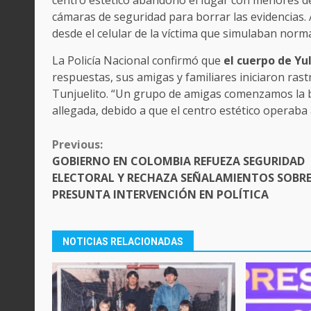
centro estético abandonó el lugar con menores de 
cámaras de seguridad para borrar las evidencias
desde el celular de la víctima que simulaban norma
La Policía Nacional confirmó que
el cuerpo de Yu
respuestas, sus amigas y familiares iniciaron rast
Tunjuelito. “Un grupo de amigas comenzamos la bú
allegada, debido a que el centro estético operaba
CONTINUE
Previous:
READING
GOBIERNO EN COLOMBIA REFUEZA SEGURIDAD
ELECTORAL Y RECHAZA SEÑALAMIENTOS SOBR
PRESUNTA INTERVENCIÓN EN POLÍTICA
NOTICIAS RELACIONADAS