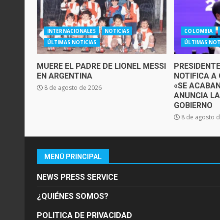
INTERNACIONALES
NOTICIAS
COLOMBIA
ÚLTIMAS NOTICIAS
ÚLTIMAS NOT
MUERE EL PADRE DE LIONEL MESSI
PRESIDENTE
EN ARGENTINA
NOTIFICA A
«SE ACABAN
8 de agosto de 2026
ANUNCIA LA
GOBIERNO
8 de agosto 
MENÚ PRINCIPAL
NEWS PRESS SERVICE
¿QUIÉNES SOMOS?
POLITICA DE PRIVACIDAD