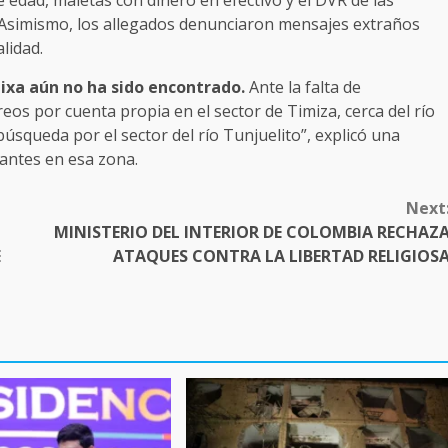
edad, maletas con dinero en efectivo y el DVR de las
. Asimismo, los allegados denunciaron mensajes extraños
lidad.
lixa aún no ha sido encontrado.
Ante la falta de
reos por cuenta propia en el sector de Timiza, cerca del río
squeda por el sector del río Tunjuelito”, explicó una
 antes en esa zona.
Next
MINISTERIO DEL INTERIOR DE COLOMBIA RECHAZ
E
ATAQUES CONTRA LA LIBERTAD RELIGIOS