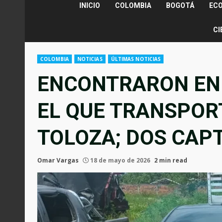
INICIO
COLOMBIA
BOGOTÁ
EC
CI
COLOMBIA
NOTICIAS
ÚLTIMAS NOTICIAS
ENCONTRARON EN 
EL QUE TRANSPOR
TOLOZA; DOS CAP
Omar Vargas
18 de mayo de 2026
2 min read