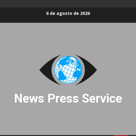
Skip
6 de agosto de 2026
to
content
News Press Service