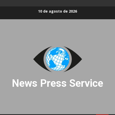
Skip
10 de agosto de 2026
to
content
News Press Service