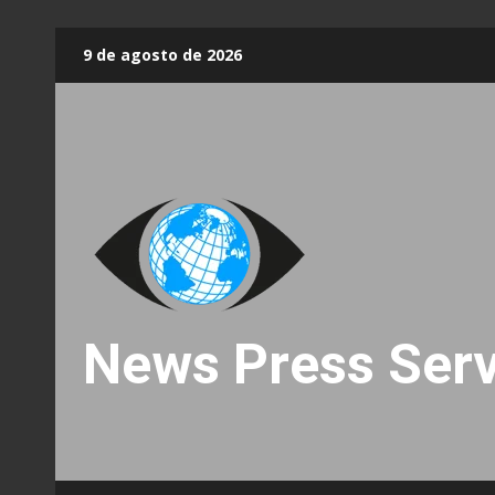
Skip
9 de agosto de 2026
to
content
News Press Serv