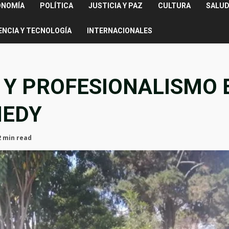
ONOMÍA
POLÍTICA
JUSTICIA Y PAZ
CULTURA
SALUD
ENCIA Y TECNOLOGÍA
INTERNACIONALES
 Y PROFESIONALISMO E
NEDY
2 min read