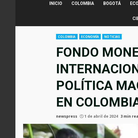
INICIO
COLOMBIA
BOGOTÁ
EC
CI
COLOMBIA
ECONOMÍA
NOTICIAS
FONDO MONE
INTERNACIO
POLÍTICA M
EN COLOMBI
newspress
1 de abril de 2024
3 min re