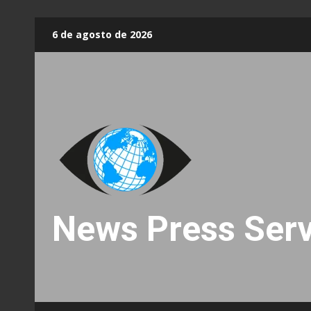
Skip
6 de agosto de 2026
to
content
News Press Serv