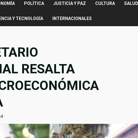
ONOMÍA
POLÍTICA
JUSTICIA Y PAZ
CULTURA
SALUD
ENCIA Y TECNOLOGÍA
INTERNACIONALES
TARIO
NAL RESALTA
ACROECONÓMICA
A
ad