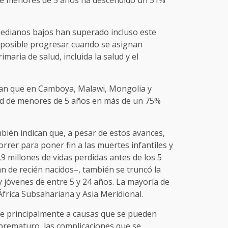
 de menores de 5 años ha descendido un 51%
medianos bajos han superado incluso este
 posible progresar cuando se asignan
imaria de salud, incluida la salud y el
ran que en Camboya, Malawi, Mongolia y
ad de menores de 5 años en más de un 75%
bién indican que, a pesar de estos avances,
rer para poner fin a las muertes infantiles y
,9 millones de vidas perdidas antes de los 5
an de recién nacidos–, también se truncó la
y jóvenes de entre 5 y 24 años. La mayoría de
frica Subsahariana y Asia Meridional.
ebe principalmente a causas que se pueden
 prematuro, las complicaciones que se