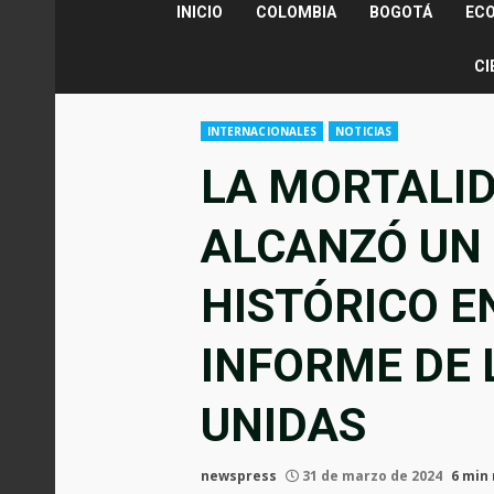
INICIO
COLOMBIA
BOGOTÁ
EC
CI
INTERNACIONALES
NOTICIAS
LA MORTALID
ALCANZÓ UN
HISTÓRICO E
INFORME DE 
UNIDAS
newspress
31 de marzo de 2024
6 min