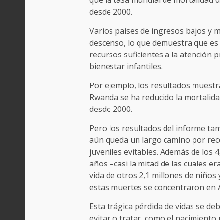
que la tasa mundial de mortalidad
desde 2000.
Varios países de ingresos bajos y 
descenso, lo que demuestra que es
recursos suficientes a la atención pr
bienestar infantiles.
Por ejemplo, los resultados muest
Rwanda se ha reducido la mortalid
desde 2000.
Pero los resultados del informe tam
aún queda un largo camino por recor
juveniles evitables. Además de los 4
años –casi la mitad de las cuales er
vida de otros 2,1 millones de niños 
estas muertes se concentraron en Á
Esta trágica pérdida de vidas se d
evitar o tratar, como el nacimiento