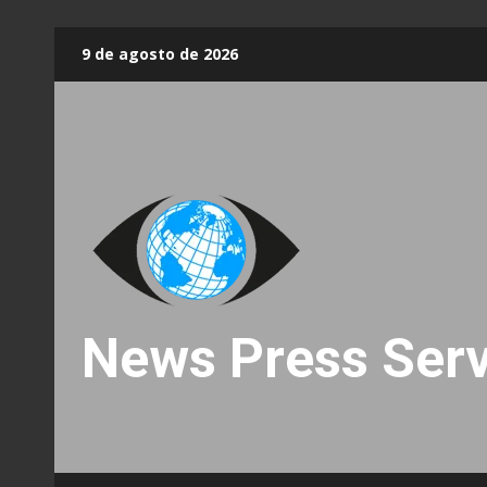
Skip
9 de agosto de 2026
to
content
News Press Serv