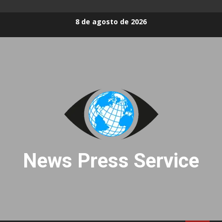
Skip
8 de agosto de 2026
to
content
News Press Service