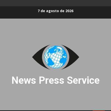
Skip
7 de agosto de 2026
to
content
News Press Service