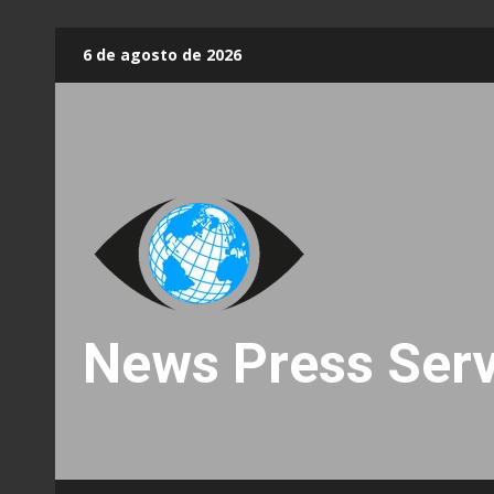
Skip
6 de agosto de 2026
to
content
News Press Serv