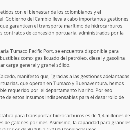
idos con el bienestar de los colombianos y el
, el Gobierno del Cambio lleva a cabo importantes gestiones
 que garanticen el transporte marítimo de hidrocarburos,
los contratos de concesión portuaria, administrados por la
aria Tumaco Pacific Port, se encuentra disponible para
ustibles como: gas licuado del petróleo, diesel y gasolina.
ar carga general y granel sólido.
aicedo, manifestó que, “gracias a las gestiones adelantadas
portuarias, que operan en Tumaco y Buenaventura, hemos
ible requerido por el departamento Nariño. Por eso
orte de estos insumos indispensables para el desarrollo de
stática para transportar hidrocarburos es de 1,4 millones de
nes de galones por mes. Asimismo, la capacidad para gránele
ertizos es de 90.000 a 120.000 toneladas/mes.