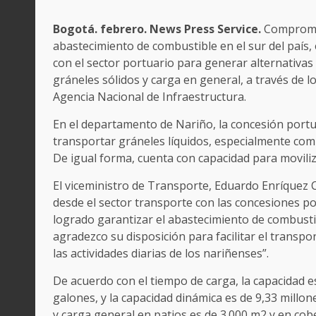
Bogotá. febrero. News Press Service.
Compromet
abastecimiento de combustible en el sur del país
con el sector portuario para generar alternativas
gráneles sólidos y carga en general, a través de 
Agencia Nacional de Infraestructura.
En el departamento de Nariño, la concesión portu
transportar gráneles líquidos, especialmente comb
De igual forma, cuenta con capacidad para moviliz
El viceministro de Transporte, Eduardo Enríquez C
desde el sector transporte con las concesiones 
logrado garantizar el abastecimiento de combust
agradezco su disposición para facilitar el transp
las actividades diarias de los nariñenses”.
De acuerdo con el tiempo de carga, la capacidad e
galones, y la capacidad dinámica es de 9,33 millo
y carga general en patios es de 3.000 m2 y en cob