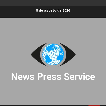
Skip
8 de agosto de 2026
to
content
News Press Service