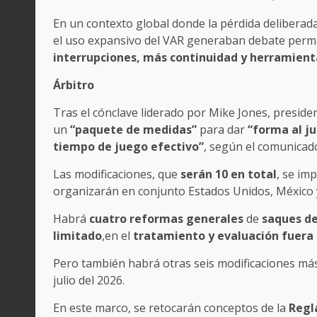
En un contexto global donde la pérdida deliberada 
el uso expansivo del VAR generaban debate perman
interrupciones, más continuidad y herramient
Árbitro
Tras el cónclave liderado por Mike Jones, preside
un
“paquete de medidas”
para dar
“forma al j
tiempo de juego efectivo”
, según el comunicado
Las modificaciones, que
serán 10 en total
, se im
organizarán en conjunto Estados Unidos, México 
Habrá
cuatro reformas generales
de
saques d
limitado
,en el
tratamiento y evaluación fuera
Pero también habrá otras seis modificaciones más 
julio del 2026.
En este marco, se retocarán conceptos de la
Regl