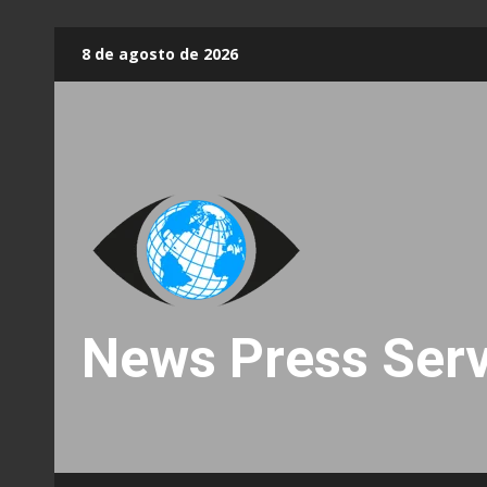
Skip
8 de agosto de 2026
to
content
News Press Serv