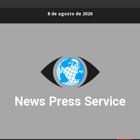
Skip
8 de agosto de 2026
to
content
News Press Service