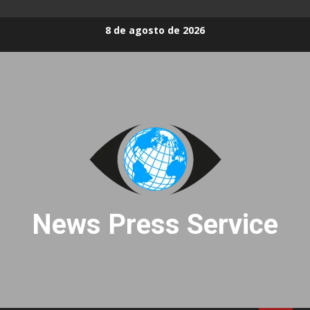
Skip
8 de agosto de 2026
to
content
News Press Service