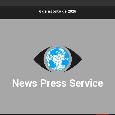
Skip
6 de agosto de 2026
to
content
News Press Service