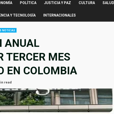
ONOMÍA
POLÍTICA
JUSTICIA Y PAZ
CULTURA
SALUD
ENCIA Y TECNOLOGÍA
INTERNACIONALES
S NOTICIAS
N ANUAL
R TERCER MES
O EN COLOMBIA
in read