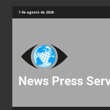
Skip
7 de agosto de 2026
to
content
News Press Serv