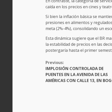
En contraste, la categoría de servi
caída en los precios en cines y teatr
Si bien la inflación básica se manti
presiones en alimentos y regulados
meta (2%-4%), consolidando un escen
Esta dinámica sugiere que el BR ma
la estabilidad de precios en las dec
postergaría hasta el primer semest
CONTINUE
Previous:
READING
IMPLOSIÓN CONTROLADA DE
PUENTES EN LA AVENIDA DE LAS
AMÉRICAS CON CALLE 13, EN BO