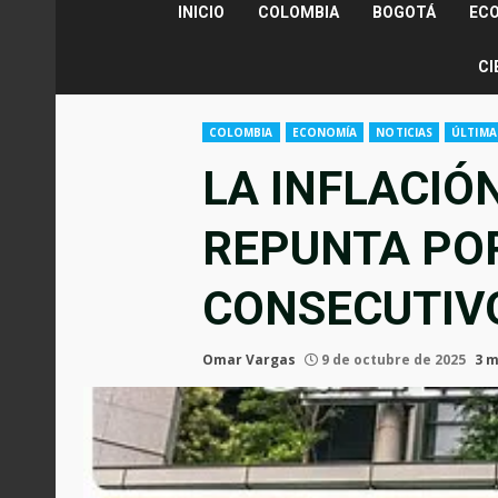
INICIO
COLOMBIA
BOGOTÁ
EC
CI
COLOMBIA
ECONOMÍA
NOTICIAS
ÚLTIMA
LA INFLACIÓ
REPUNTA PO
CONSECUTIV
Omar Vargas
9 de octubre de 2025
3 m