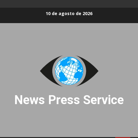
Skip
10 de agosto de 2026
to
content
News Press Service