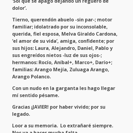
‘Sol que se apagó dejando un reguero de
dolor’.
Tierno, querendón abuelo -sin par-; motor
familiar; idolatrado por su inconsolable,
querida, fiel esposa, Melva Giraldo Cardona,
‘el amor de su vida’, amiga, confidente; por
sus hijos: Laura, Alejandro, Daniel, Pablo y
sus engreídos nietos -luz de sus ojos-;
hermanos: Rocío, Aníbal+, Marco+, Darío+;
familias: Arango Mejía, Zuluaga Arango,
Arango Polanco.
Con un nudo en la garganta les hago llegar
mí sentido pésame.
Gracias ¡JAVIER! por haber vivido; por su
legado.
Loor a su memoria. Lo extrañaré siempre.
Nos va a hacer mucha falta.