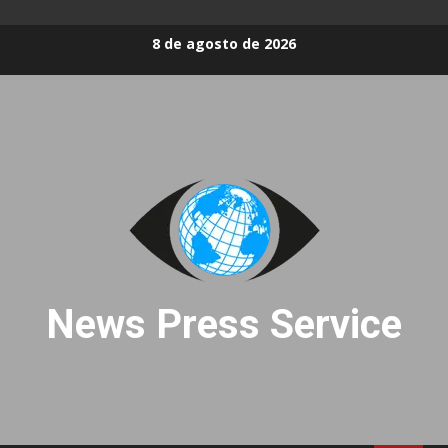
Skip
8 de agosto de 2026
to
content
News Press Service