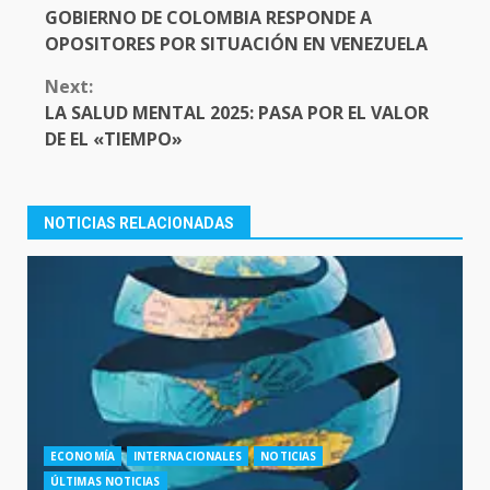
READING
GOBIERNO DE COLOMBIA RESPONDE A
OPOSITORES POR SITUACIÓN EN VENEZUELA
Next:
LA SALUD MENTAL 2025: PASA POR EL VALOR
DE EL «TIEMPO»
NOTICIAS RELACIONADAS
ECONOMÍA
INTERNACIONALES
NOTICIAS
ÚLTIMAS NOTICIAS