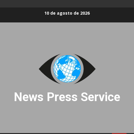
Skip
10 de agosto de 2026
to
content
News Press Service