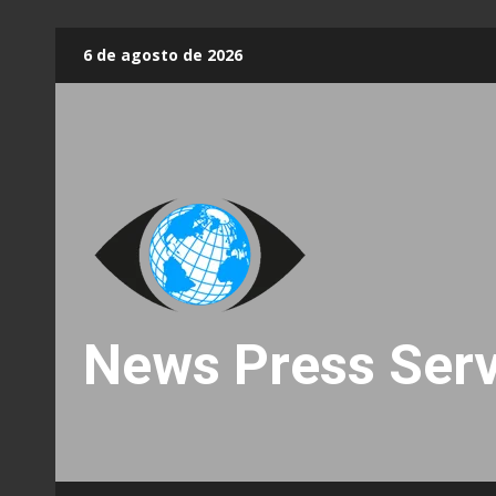
Skip
6 de agosto de 2026
to
content
News Press Serv