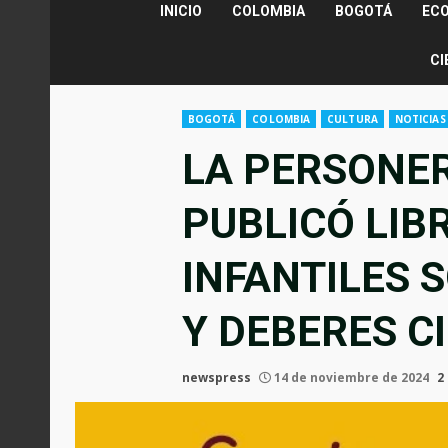
INICIO
COLOMBIA
BOGOTÁ
EC
CI
BOGOTÁ
COLOMBIA
CULTURA
NOTICIAS
LA PERSONER
PUBLICÓ LIB
INFANTILES 
Y DEBERES 
newspress
14 de noviembre de 2024
2