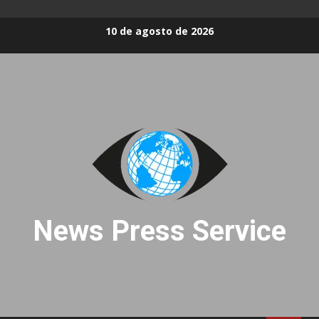
Skip
10 de agosto de 2026
to
content
News Press Service