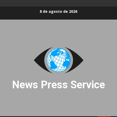
Skip
8 de agosto de 2026
to
content
News Press Service