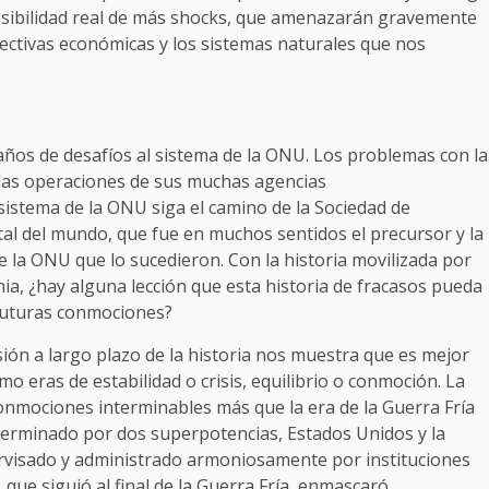
osibilidad real de más shocks, que amenazarán gravemente
rspectivas económicas y los sistemas naturales que nos
años de desafíos al sistema de la ONU. Los problemas con la
las operaciones de sus muchas agencias
 sistema de la ONU siga el camino de la Sociedad de
l del mundo, que fue en muchos sentidos el precursor y la
e la ONU que lo sucedieron. Con la historia movilizada por
ia, ¿hay alguna lección que esta historia de fracasos pueda
futuras conmociones?
sión a largo plazo de la historia nos muestra que es mejor
o eras de estabilidad o crisis, equilibrio o conmoción. La
conmociones interminables más que la era de la Guerra Fría
erminado por dos superpotencias, Estados Unidos y la
pervisado y administrado armoniosamente por instituciones
que siguió al final de la Guerra Fría, enmascaró