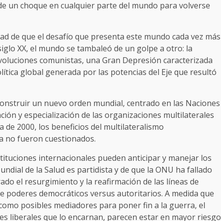
 de un choque en cualquier parte del mundo para volverse
edad de que el desafío que presenta este mundo cada vez más
siglo XX, el mundo se tambaleó de un golpe a otro: la
evoluciones comunistas, una Gran Depresión caracterizada
lítica global generada por las potencias del Eje que resultó
onstruir un nuevo orden mundial, centrado en las Naciones
ción y especialización de las organizaciones multilaterales
da de 2000, los beneficios del multilateralismo
da no fueron cuestionados.
nstituciones internacionales pueden anticipar y manejar los
ndial de la Salud es partidista y de que la ONU ha fallado
do el resurgimiento y la reafirmación de las líneas de
bre poderes democráticos versus autoritarios. A medida que
como posibles mediadores para poner fin a la guerra, el
ones liberales que lo encarnan, parecen estar en mayor riesgo