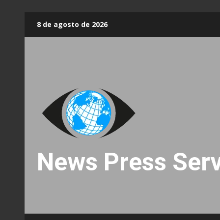
Skip
8 de agosto de 2026
to
content
News Press Serv