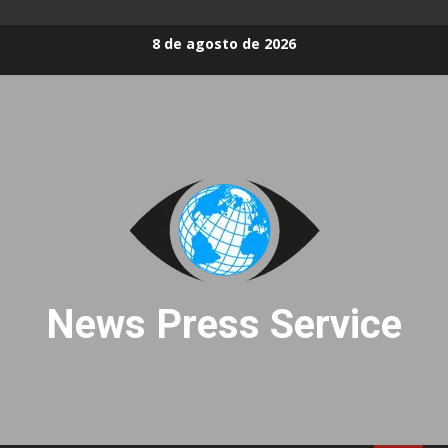
Skip
8 de agosto de 2026
to
content
News Press Service